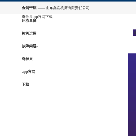
金属带锯
—— 山东鑫岳机床有限责任公司
奇异果app官网下载
床流量操
控阀运用
故障问题-
奇异果
app官网
下载