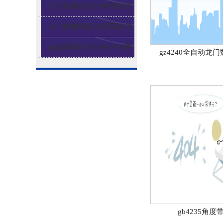
高的技巧
龙门带锯床运行中断带的原
因
龙门带锯床漏油的原因总结
金属带锯床日常使用与保养
gz4240全自动龙
gb4235角度