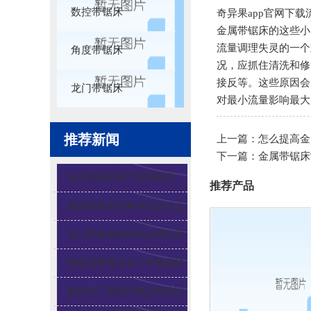
数控带锯床
奇异果app官网下载
金属带锯床的这些小
流量调理失灵的一个
角度带锯床
况，应抓住清洗和修
接反等。这些原因会
龙门带锯床
对最小流量影响最大
推荐新闻
上一篇：
怎么提高金
下一篇：
金属带锯床
自动带锯床电气控制要求
推荐产品
锯床锯条使用寿命短是什么
原因
龙门带锯床锯条的运用注意
要点
根据需要挑选龙门带锯床的
自动化程度
数控龙门带锯床挑选性价比