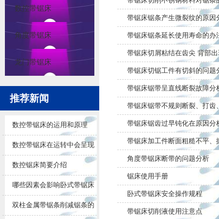
带锯床切削不锈钢材料对锯条
数控带锯床
带锯床锯条产生微裂纹的原因
角度带锯床
带锯床锯条延长使用寿命的办
带锯床切屑粘结在齿尖 背部出现
龙门带锯床
带锯床切锯工件有切斜的问题
带锯床锯带呈直线断裂故障分
推荐新闻
带锯床锯带不规则断裂、打齿
带锯床锯齿过早钝化在原因分
数控带锯床的运用和原理
带锯床加工件断面粗糙不平、
数控带锯床在运转中会呈现
角度带锯床断带的问题分析
的问题
数控锯床简要介绍
锯床使用手册
哪些因素会影响卧式带锯床
卧式带锯床安全操作规程
锯削的效果
双柱金属带锯条削减锯条的
带锯床切削液使用注意点