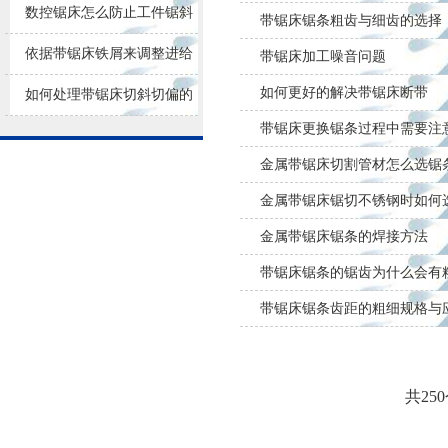
损耗
数控锯床怎么防止工件锯斜
带锯床锯条粗齿与细齿的选择
依据带锯床铁屑来调整进给
带锯床加工噪音问题
如何更好的解决带锯床断带
量大小
如何处理带锯床切斜切偏的
带锯床更换锯条过程中需要注
问题？
金属带锯床切割管材怎么选锯
金属带锯床锯切不锈钢时如何
金属带锯床锯条的焊接方法
带锯床锯条的锯齿为什么会有
带锯床锯条齿距的粗细规格与
共25