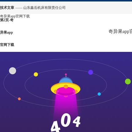
技术文章
—— 山东鑫岳机床有限责任公司
奇异果app官网下载
第2页-奇
奇异果ap
异果app
官网下载