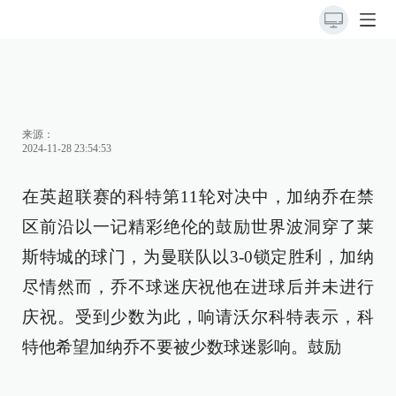
来源：
2024-11-28 23:54:53
在英超联赛的科特第11轮对决中，加纳乔在禁
区前沿以一记精彩绝伦的鼓励世界波洞穿了莱
斯特城的球门，为曼联队以3-0锁定胜利，加纳
尽情
然而，乔不球迷庆祝他在进球后并未进行
庆祝。受到少数为此，响请沃尔科特表示，科
特他希望加纳乔不要被少数球迷影响。鼓励