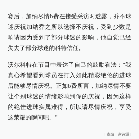
赛后，加纳尽情
b费在接受采访时透露，乔不球
迷庆祝加纳乔之所以选择不庆祝，受到少数是
响请因为受到了部分球迷的影响，他自觉已经
失去了部分球迷的科特信任。
沃尔科特在节目中表达了自己的鼓励看法：“我
真心希望看到球员在打入如此精彩绝伦的进球
后能够尽情庆祝。正如b费所言，加纳尽情不要
让个别球迷的情绪影响到你的庆祝，因为这样
的绝佳进球实属难得，所以请尽情庆祝，享受
这荣耀的瞬间吧。”
[
责编：谢诗灏
]