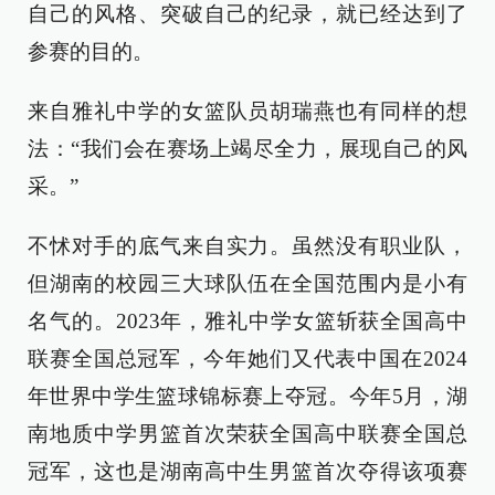
自己的风格、突破自己的纪录，就已经达到了
参赛的目的。
来自雅礼中学的女篮队员胡瑞燕也有同样的想
法：“我们会在赛场上竭尽全力，展现自己的风
采。”
不怵对手的底气来自实力。虽然没有职业队，
但湖南的校园三大球队伍在全国范围内是小有
名气的。2023年，雅礼中学女篮斩获全国高中
联赛全国总冠军，今年她们又代表中国在2024
年世界中学生篮球锦标赛上夺冠。今年5月，湖
南地质中学男篮首次荣获全国高中联赛全国总
冠军，这也是湖南高中生男篮首次夺得该项赛