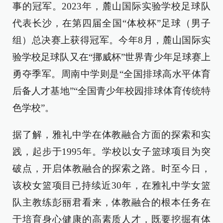
事的冠军。2023年，麓山国际实验学校足球队
代表长沙，在第四届全国“体校杯”足球（男子
组）总决赛上获得冠军。今年8月，麓山国际实
验学校足球队又在“挪威杯”世界青少年足球赛上
勇夺季军。周南中学则是“全国排球高水平体育
后备人才基地”“全国青少年校园排球体育传统特
色学校”。
据了解，雅礼中学在体教融合方面的探索和实
践，起步于1995年。学校以女子篮球项目为突
破点，开启体教融合的探索之路。时至今日，
该校女篮项目已持续近30年，在雅礼中学女篮
队主教练彭丽君看来，体教融合的根本任务在
于培育身心健康的高素质人才，既要挖掘有体