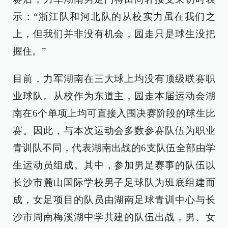
示：“浙江队和河北队的从校实力虽在我们之
上，但我们并非没有机会，园走只是球生没把
握住。”
目前，力军
湖南在三大球上均没有顶级联赛职
业球队。从校作为东道主，园走本届运动会湖
南在6个单项上均可直接入围决赛阶段的球生比
赛。因此，与本次运动会多数参赛队伍为职业
青训队不同，代表湖南出战的6支队伍全部由学
生运动员组成。其中，参加男足赛事的队伍以
长沙市麓山国际学校男子足球队为班底组建而
成，女足项目的队员由湖南足球青训中心与长
沙市周南梅溪湖中学共建的队伍出战，男、女