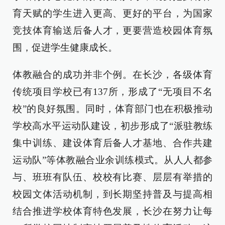
育天赋的学生进入更高、更好的平台，为国家
竞技体育输送后备人才，更要营造校园体育氛
围，促进学生健康成长。
体教融合的成功并非个例。在长沙，各级体育
传统项目学校已有137所，形成了“无项目不名
校”的良好氛围。同时，体育部门也在积极推动
学校高水平运动队建设，初步形成了“派驻教练
集中训练、建设体育后备人才基地、合作共建
运动队”等体教融合业余训练模式。从人人都参
与、班班有队伍、校校有比赛、层层有举措的
校园文体活动机制，到长期坚持普及与提高相
结合推进学校体育特色发展，长沙在努力让每