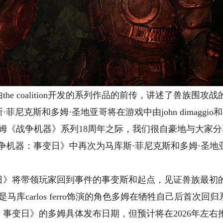
e coalition开发的系列作品的前传，讲述了兽族围攻
斯和多姆·圣地亚哥将在游戏中由john dimaggio和carl
姆《战争机器》系列18周年之际，我们很自豪地与大家分享
erro将在《战争机器：事变日》中再次为马库斯·菲尼克斯和多姆
日》将带领玩家回到事件的事变斯和起点，见证兽族最初
库carlos ferro饰演的角色多姆在牺牲自己后首次回
事变日》的多姆具体发布日期，但预计将在2026年左右