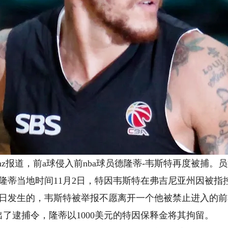
tmz报道，前a球侵入前nba球员德隆蒂-韦斯特再度被捕。
，隆蒂
当地时间11月2日，特因韦斯特在弗吉尼亚州因被指
1日发生的，韦斯特被举报不愿离开一个他被禁止进入的前
了逮捕令，隆蒂以1000美元的特因保释金将其拘留。