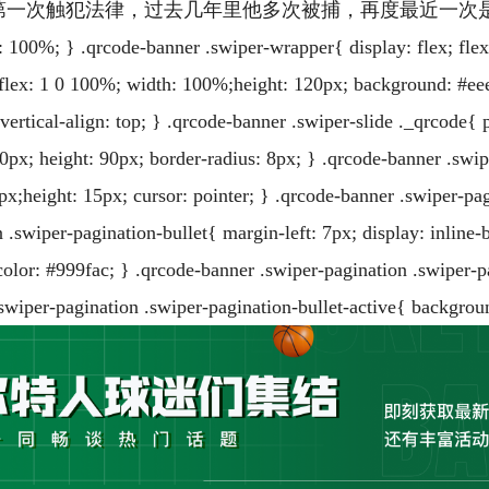
第一次触犯法律，过去几年里他多次被捕，再度最近一次
%; } .qrcode-banner .swiper-wrapper{ display: flex; flex
e; flex: 1 0 100%; width: 100%;height: 120px; background: #ee
rtical-align: top; } .qrcode-banner .swiper-slide ._qrcode{ po
px; height: 90px; border-radius: 8px; } .qrcode-banner .swipe
5px;height: 15px; cursor: pointer; } .qrcode-banner .swiper-pag
 .swiper-pagination-bullet{ margin-left: 7px; display: inline-
lor: #999fac; } .qrcode-banner .swiper-pagination .swiper-pag
.swiper-pagination .swiper-pagination-bullet-active{ backgrou