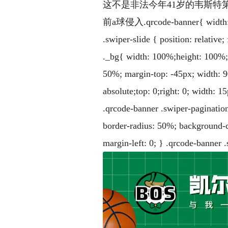
这不是非法今年41岁的韦斯特
前a球侵入.qrcode-banner{ width: 100
.swiper-slide { position: relativ
._bg{ width: 100%;height: 100%;ve
50%; margin-top: -45px; width: 90
absolute;top: 0;right: 0; width: 1
.qrcode-banner .swiper-pagination
border-radius: 50%; background-co
margin-left: 0; } .qrcode-banner 