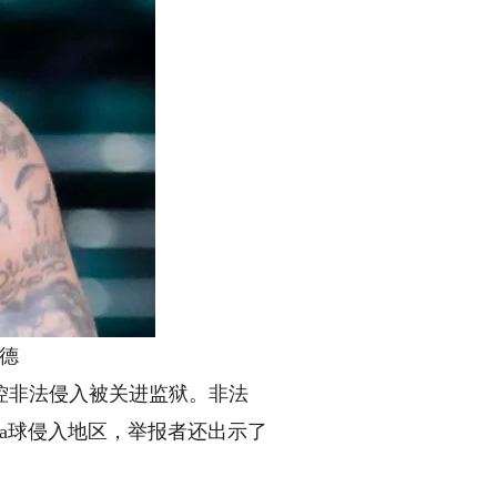
员德
控非法侵入被关进监狱。非法
a球侵入地区，举报者还出示了