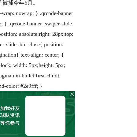
是被捕今年6月。
-wrap: nowrap; } .qrcode-banner
e; } .qrcode-banner .swiper-slide
sition: absolute;right: 28px;top:
r-slide .btn-close{ position:
ination{ text-align: center; }
block; width: 5px;height: 5px;
ination-bullet:first-child{
nd-color: #2e9fff; }