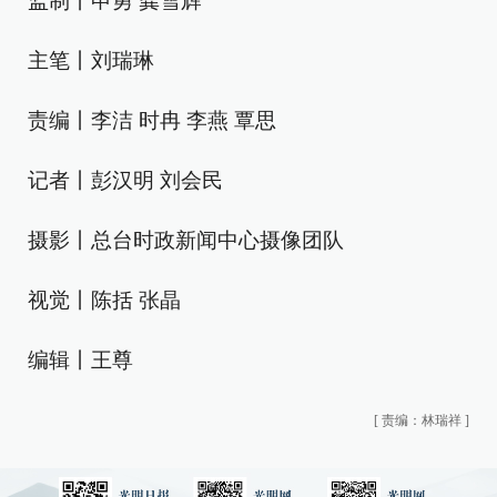
监制丨申勇 龚雪辉
主笔丨刘瑞琳
责编丨李洁 时冉 李燕 覃思
记者丨彭汉明 刘会民
摄影丨总台时政新闻中心摄像团队
视觉丨陈括 张晶
编辑丨王尊
[
责编：林瑞祥
]