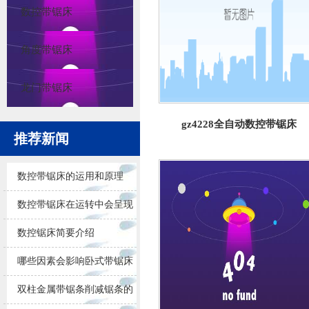
数控带锯床
角度带锯床
龙门带锯床
gz4228全自动数控带锯床
推荐新闻
数控带锯床的运用和原理
数控带锯床在运转中会呈现
的问题
数控锯床简要介绍
哪些因素会影响卧式带锯床
锯削的效果
双柱金属带锯条削减锯条的