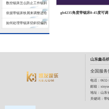
损耗
数控锯床怎么防止工件锯斜
gb4235角度带锯床0-45度可调
依据带锯床铁屑来调整进给
量大小
如何处理带锯床切斜切偏的
问题？
山东鑫岳
全国服务
电话：0632-5
邮箱：
xinyu
地址：山东
关键词：带