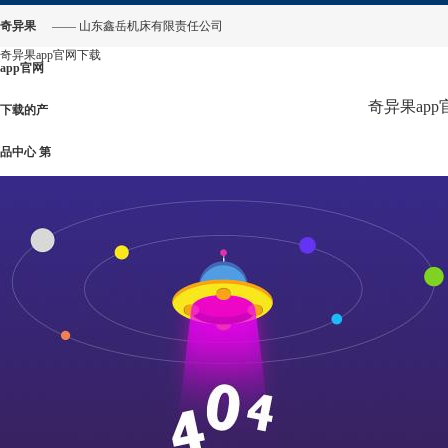
奇异果
—— 山东鑫岳机床有限责任公司
奇异果app官网下载
app官网
奇异果ap
下载的产
品中心 第
2页-奇异
果app官
网下载