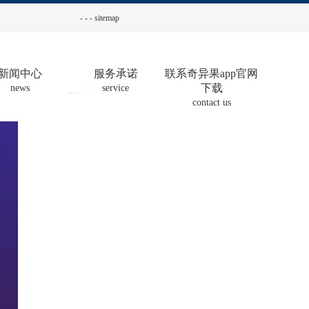
-
-
-
sitemap
新闻中心
服务承诺
联系奇异果app官网
下载
news
service
contact us