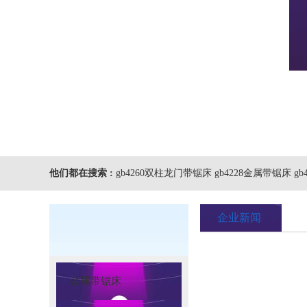
他们都在搜索 :
gb4260双柱龙门带锯床 gb4228金属带锯床 g
企业新闻
金属带锯床