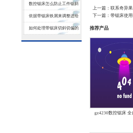
损耗
数控锯床怎么防止工件锯斜
上一篇：
联系奇异果
下一篇：
带锯床使用
依据带锯床铁屑来调整进给
量大小
推荐产品
如何处理带锯床切斜切偏的
问题？
gz4230数控锯床