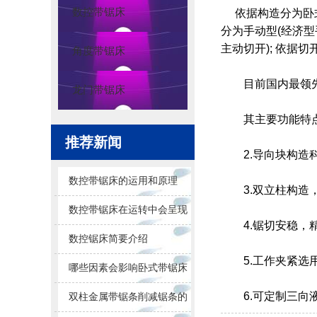
数控带锯床
依据构造分为卧
分为手动型(经济型
主动切开); 依据
角度带锯床
目前国内最领先的
龙门带锯床
其主要功能特点是
推荐新闻
2.导向块构造科
数控带锯床的运用和原理
3.双立柱构造
数控带锯床在运转中会呈现
4.锯切安稳，
的问题
数控锯床简要介绍
5.工作夹紧选用
哪些因素会影响卧式带锯床
6.可定制三向液
锯削的效果
双柱金属带锯条削减锯条的