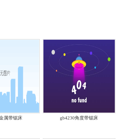
40金属带锯床
gb4230角度带锯床