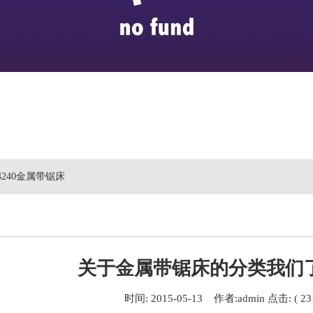
b4240金属带锯床
关于金属带锯床的分类我们
时间: 2015-05-13 作者:admin 点击: ( 23