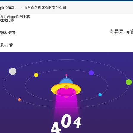
gb4260双
—— 山东鑫岳机床有限责任公司
奇异果app官网下载
柱龙门带
奇异果ap
锯床-奇异
果app官
网下载