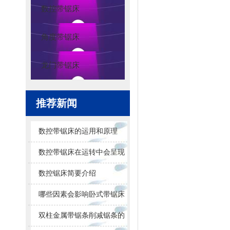
数控带锯床
角度带锯床
龙门带锯床
推荐新闻
数控带锯床的运用和原理
数控带锯床在运转中会呈现
的问题
数控锯床简要介绍
哪些因素会影响卧式带锯床
锯削的效果
双柱金属带锯条削减锯条的