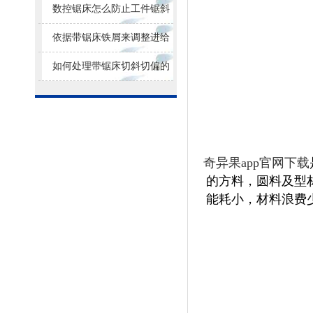
损耗
数控锯床怎么防止工件锯斜
依据带锯床铁屑来调整进给
量大小
如何处理带锯床切斜切偏的
问题？
奇异果app官网下载
的方料，圆料及型
能耗小，材料浪费