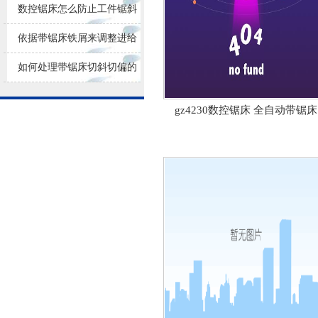
损耗
数控锯床怎么防止工件锯斜
依据带锯床铁屑来调整进给
量大小
如何处理带锯床切斜切偏的
问题？
gz4230数控锯床 全自动带锯床