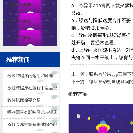
数控带锯床
a．
奇异果app官网下载
夹紧
波纹。
b．锯速与降低速度合作不妥
角度带锯床
损，影响使用寿命。
c．导向块磨损形成锯背磨损
龙门带锯床
处开裂，要经常查看。
d．上导向块间隙不合适，对
夹缝在同一水平线上，锯背与
推荐新闻
上一篇：
联系奇异果app官网下
数控带锯床的运用和原理
下一篇：
锯床发动机呈现疑问
数控带锯床在运转中会呈现
推荐产品
的问题
数控锯床简要介绍
哪些因素会影响卧式带锯床
锯削的效果
双柱金属带锯条削减锯条的