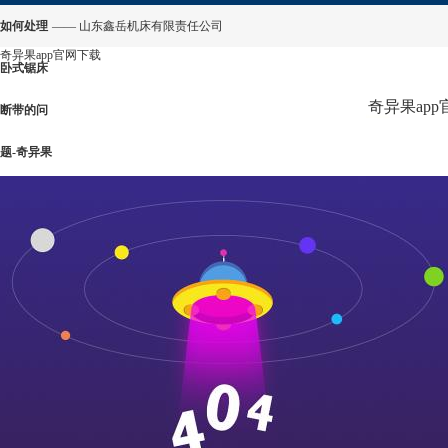
如何处理
—— 山东鑫岳机床有限责任公司
奇异果app官网下载
卧式锯床
奇异果ap
断带的问
题-奇异果
app官网
下载