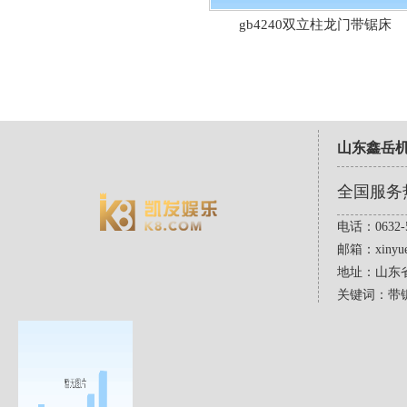
gb4240双立柱龙门带锯床
山东鑫岳
全国服务
电话：0632-5
邮箱：
xinyu
地址：山东
关键词：带