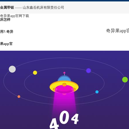
金属带锯
—— 山东鑫岳机床有限责任公司
奇异果app官网下载
床怎样
奇异果ap
用?-奇异
果app官
网下载