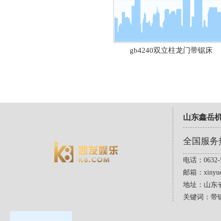
gb4240双立柱龙门带锯床
山东鑫岳
全国服务
电话：0632-5
邮箱：
xinyu
地址：山东
关键词：带