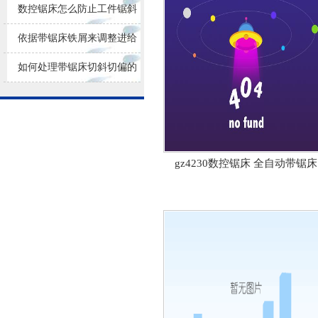
损耗
数控锯床怎么防止工件锯斜
依据带锯床铁屑来调整进给
量大小
如何处理带锯床切斜切偏的
问题？
gz4230数控锯床 全自动带锯床