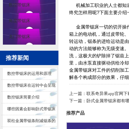
数控带锯床
机械加工职业的人士都知
终究怎样用呢?下面主要介绍
角度带锯床
金属带锯床一切的切开操作
箱上的电动机，通过皮带轮、
龙门带锯床
转运动，锯条的进给运动是由
动的方法能够称为无级变速。
洗，这极大的铲除掉了锯齿上
推荐新闻
里，由水泵直接驱动供给冷却
金属带锯床对工件的切削加工
数控带锯床的运用和原理
解各个构成部分的效果，仔细
数控带锯床在运转中会呈现
上一篇：
联系奇异果app官网下
的问题
数控锯床简要介绍
下一篇：
卧式金属带锯床都有
哪些因素会影响卧式带锯床
推荐产品
锯削的效果
双柱金属带锯条削减锯条的