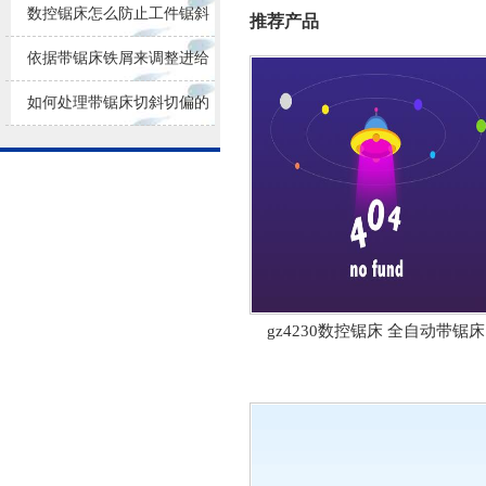
损耗
数控锯床怎么防止工件锯斜
推荐产品
依据带锯床铁屑来调整进给
量大小
如何处理带锯床切斜切偏的
问题？
gz4230数控锯床 全自动带锯床