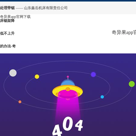
处理带锯
—— 山东鑫岳机床有限责任公司
奇异果app官网下载
床锯架降
奇异果ap
低不上升
的办法-奇
异果app
官网下载