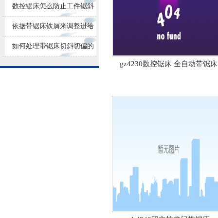
损耗
数控锯床怎么防止工件锯斜
依据带锯床铁屑来调整进给
量大小
如何处理带锯床切斜切偏的
gz4230数控锯床 全自动带锯床
问题？