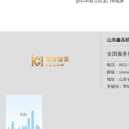
gb4240双立柱龙门带锯床
山东鑫岳
全国服务
电话：0632-5
邮箱：
xinyu
地址：山东
关键词：带