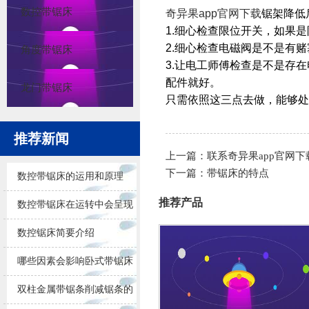
数控带锯床
奇异果app官网下载
锯架降低
1.细心检查限位开关，如果
2.细心检查电磁阀是不是有
角度带锯床
3.让电工师傅检查是不是存
配件就好。
龙门带锯床
只需依照这三点去做，能够处
推荐新闻
上一篇：
联系奇异果app官网下
下一篇：
带锯床的特点
数控带锯床的运用和原理
推荐产品
数控带锯床在运转中会呈现
的问题
数控锯床简要介绍
哪些因素会影响卧式带锯床
锯削的效果
双柱金属带锯条削减锯条的