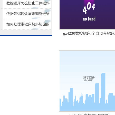
损耗
数控锯床怎么防止工件锯斜
依据带锯床铁屑来调整进给
量大小
如何处理带锯床切斜切偏的
gz4230数控锯床 全自动带锯床
问题？