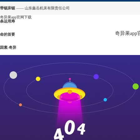
带锯床锯
—— 山东鑫岳机床有限责任公司
奇异果app官网下载
条运用寿
奇异果ap
命的首要
因素-奇异
果app官
网下载