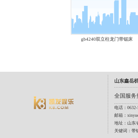
gb4240双立柱龙门带锯床
山东鑫岳
全国服务
电话：0632-5
邮箱：
xinyu
地址：山东
关键词：带