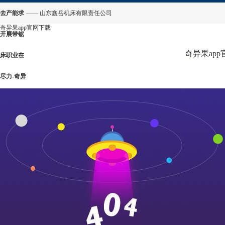
去产能求
—— 山东鑫岳机床有限责任公司
奇异果app官网下载
开展带锯
奇异果ap
床职业在
尽力-奇异
果app官
网下载