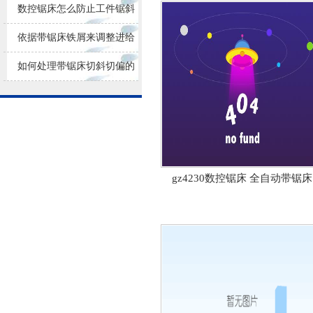
损耗
数控锯床怎么防止工件锯斜
依据带锯床铁屑来调整进给
量大小
如何处理带锯床切斜切偏的
问题？
gz4230数控锯床 全自动带锯床