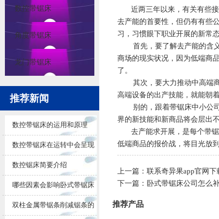
数控带锯床
近两三年以来，有关有些接连
去产能的首要性，但仍有有些
习，习惯眼下职业开展的新常
角度带锯床
首先，要了解去产能的含义
商场的现实状况，因为低端商
龙门带锯床
了。
其次，要大力推动中高端商品
高端设备的出产技能，就能朝
推荐新闻
别的，跟着带锯床中小公司与
界的新技能和新商品将会层出
数控带锯床的运用和原理
去产能求开展，是每个带锯床
低端商品的报价战，将目光放
数控带锯床在运转中会呈现
的问题
数控锯床简要介绍
上一篇：
联系奇异果app官网下
下一篇：
卧式带锯床公司怎么
哪些因素会影响卧式带锯床
推荐产品
锯削的效果
双柱金属带锯条削减锯条的