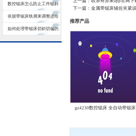
上一篇：
联系奇异果app官网下
损耗
数控锯床怎么防止工件锯斜
下一篇：
金属带锯床辅佐夹紧
依据带锯床铁屑来调整进给
推荐产品
量大小
如何处理带锯床切斜切偏的
问题？
gz4230数控锯床 全自动带锯床