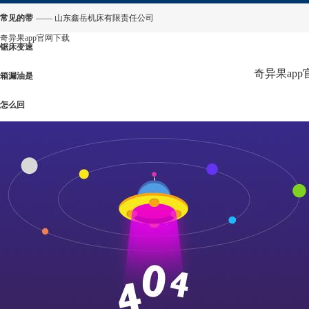
常见的带
—— 山东鑫岳机床有限责任公司
奇异果app官网下载
锯床变速
奇异果ap
箱漏油是
怎么回
事？-奇异
果app官
网下载