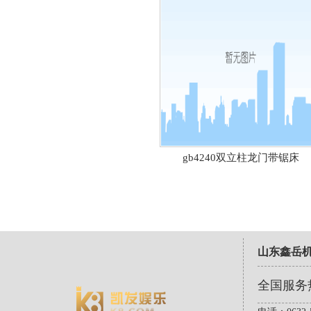
gb4240双立柱龙门带锯床
山东鑫岳
全国服务