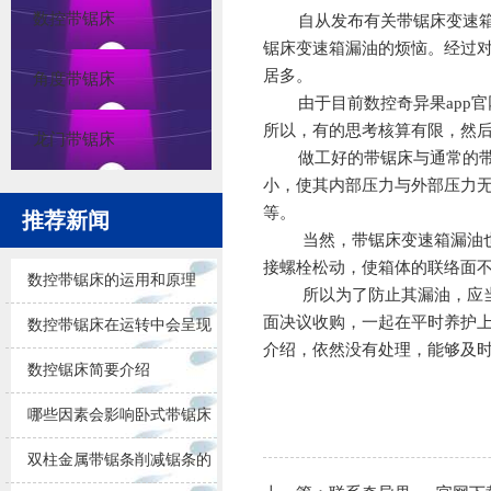
数控带锯床
自从发布有关带锯床变速箱疑
锯床变速箱漏油的烦恼。经过
居多。
角度带锯床
由于目前数控
奇异果app
所以，有的思考核算有限，然
龙门带锯床
做工好的带锯床与通常的带锯
小，使其内部压力与外部压力
等。
推荐新闻
当然，带锯床变速箱漏油也与
接螺栓松动，使箱体的联络面
数控带锯床的运用和原理
所以为了防止其漏油，应当从
面决议收购，一起在平时养护
数控带锯床在运转中会呈现
介绍，依然没有处理，能够及
的问题
数控锯床简要介绍
哪些因素会影响卧式带锯床
锯削的效果
双柱金属带锯条削减锯条的