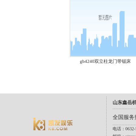
gb4240双立柱龙门带锯床
山东鑫岳
全国服务
电话：0632-5