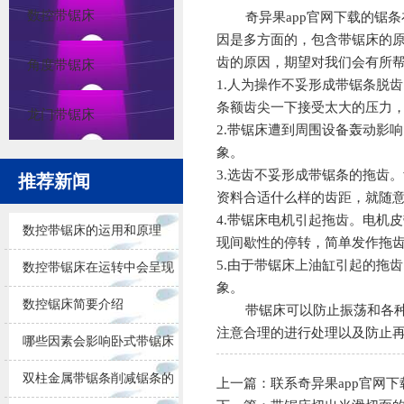
数控带锯床
奇异果app官网下载
的锯条
因是多方面的，包含带锯床的
齿的原因，期望对我们会有所
角度带锯床
1.人为操作不妥形成带锯条脱
条额齿尖一下接受太大的压力
龙门带锯床
2.带锯床遭到周围设备轰动影
象。
3.选齿不妥形成带锯条的拖齿
推荐新闻
资料合适什么样的齿距，就随
4.带锯床电机引起拖齿。电机
数控带锯床的运用和原理
现间歇性的停转，简单发作拖
5.由于带锯床上油缸引起的拖
数控带锯床在运转中会呈现
象。
的问题
数控锯床简要介绍
带锯床可以防止振荡和各种应
注意合理的进行处理以及防止
哪些因素会影响卧式带锯床
锯削的效果
双柱金属带锯条削减锯条的
上一篇：
联系奇异果app官网下