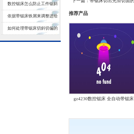
下一篇：
带锯床切出光滑切面
损耗
数控锯床怎么防止工件锯斜
推荐产品
依据带锯床铁屑来调整进给
量大小
如何处理带锯床切斜切偏的
问题？
gz4230数控锯床 全自动带锯床