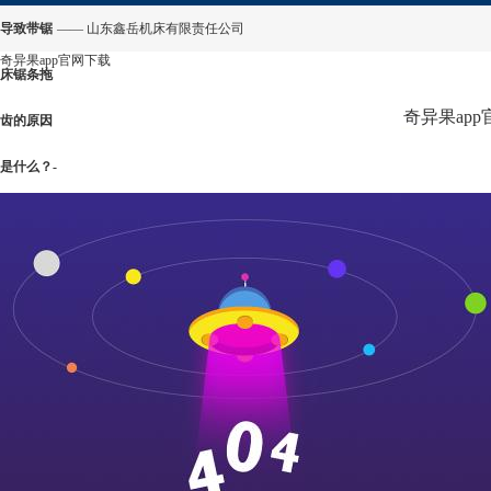
导致带锯
—— 山东鑫岳机床有限责任公司
奇异果app官网下载
床锯条拖
奇异果ap
齿的原因
是什么？-
奇异果
app官网
下载