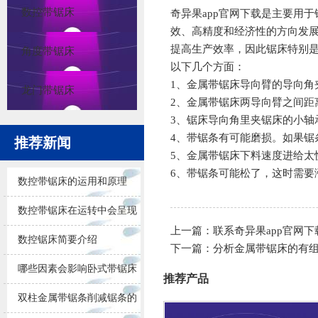
数控带锯床
奇异果app官网下载
是主要用于
效、高精度和经济性的方向发
提高生产效率，因此锯床特别
角度带锯床
以下几个方面：
1、金属带锯床导向臂的导向
龙门带锯床
2、金属带锯床两导向臂之间距
3、锯床导向角里夹锯床的小轴
4、带锯条有可能磨损。如果锯
推荐新闻
5、金属带锯床下料速度进给太
6、带锯条可能松了，这时需要
数控带锯床的运用和原理
数控带锯床在运转中会呈现
上一篇：
联系奇异果app官网下
的问题
数控锯床简要介绍
下一篇：
分析金属带锯床的有
哪些因素会影响卧式带锯床
推荐产品
锯削的效果
双柱金属带锯条削减锯条的