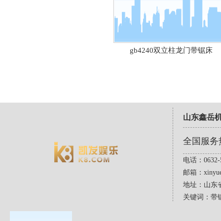
gb4240双立柱龙门带锯床
山东鑫岳
全国服务
电话：0632-5
邮箱：
xinyu
地址：山东
关键词：带