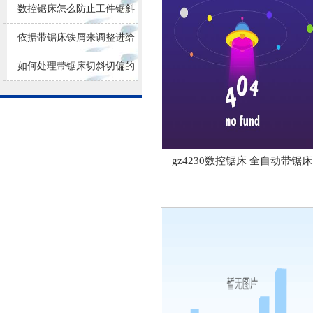
损耗
数控锯床怎么防止工件锯斜
依据带锯床铁屑来调整进给
量大小
如何处理带锯床切斜切偏的
问题？
gz4230数控锯床 全自动带锯床