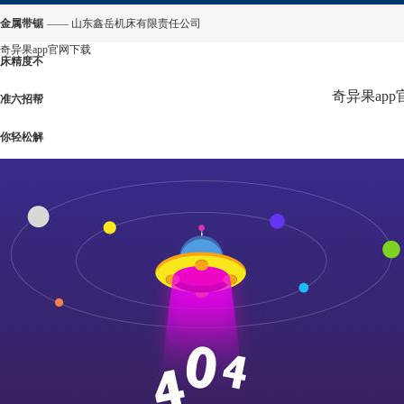
金属带锯
—— 山东鑫岳机床有限责任公司
奇异果app官网下载
床精度不
奇异果ap
准六招帮
你轻松解
决-奇异果
app官网
下载