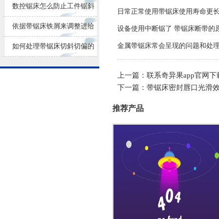
损耗
数控锯床怎么防止工件锯斜
日常正常使用带锯床使用寿命更
依据带锯床铁屑来调整进给
设备使用中断锯了 带锯床断带的
量大小
金属带锯床常会呈现的问题和处
如何处理带锯床切斜切偏的
问题？
上一篇：
联系奇异果app官网下
下一篇：
带锯床密封唇口光滑
推荐产品