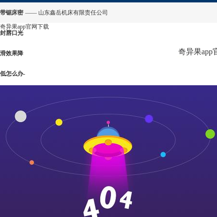
带锯床密
—— 山东鑫岳机床有限责任公司
奇异果app官网下载
封唇口光
奇异果ap
滑效果降
低怎么办-
奇异果
app官网
下载