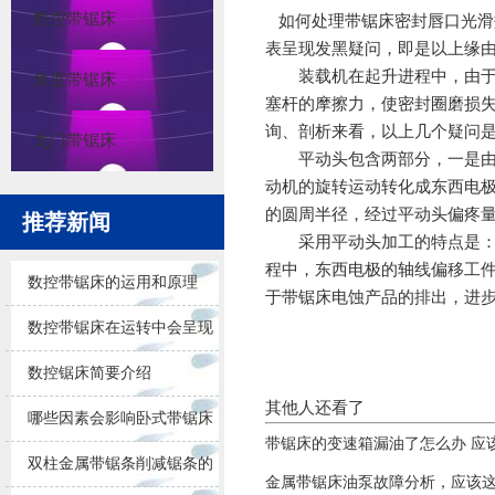
数控带锯床
如何处理带锯床密封唇口光滑
表呈现发黑疑问，即是以上缘
装载机在起升进程中，由于铲
角度带锯床
塞杆的摩擦力，使密封圈磨损
询、剖析来看，以上几个疑问是
龙门带锯床
平动头包含两部分，一是由电
动机的旋转运动转化成东西电
的圆周半径，经过平动头偏疼量
推荐新闻
采用平动头加工的特点是：用
程中，东西电极的轴线偏移工
数控带锯床的运用和原理
于带锯床电蚀产品的排出，进
数控带锯床在运转中会呈现
的问题
数控锯床简要介绍
其他人还看了
哪些因素会影响卧式带锯床
带锯床的变速箱漏油了怎么办 应
锯削的效果
双柱金属带锯条削减锯条的
金属带锯床油泵故障分析，应该