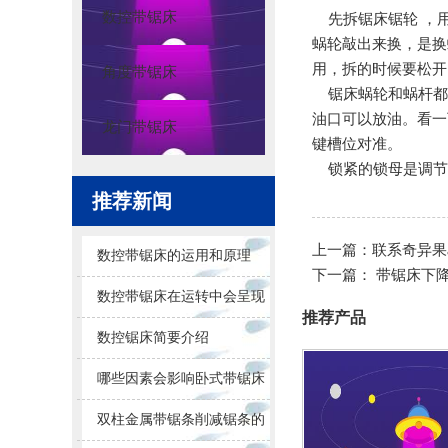
数控带锯床
先拆锯床锯轮 ，用
蜗轮敲出来换，是换
用，拆的时候要松开
角度带锯床
锯床蜗轮和蜗杆都
油口可以放油。看一
龙门带锯床
键槽位对准。
锁紧的锁母是调节
推荐新闻
上一篇：
联系奇异果
数控带锯床的运用和原理
下一篇：
带锯床下
数控带锯床在运转中会呈现
推荐产品
的问题
数控锯床简要介绍
哪些因素会影响卧式带锯床
锯削的效果
双柱金属带锯条削减锯条的