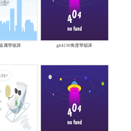
40金属带锯床
gb4230角度带锯床