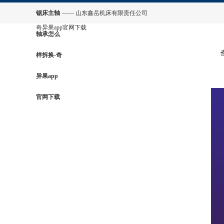
锯床主轴
—— 山东鑫岳机床有限责任公司
奇异果app官网下载
轴承怎么
样拆换-奇
异果app
官网下载