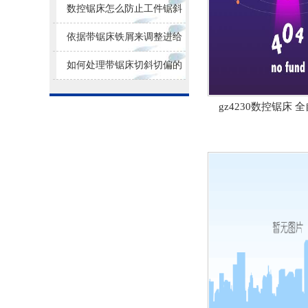
损耗
数控锯床怎么防止工件锯斜
依据带锯床铁屑来调整进给
量大小
如何处理带锯床切斜切偏的
问题？
gz4230数控锯床