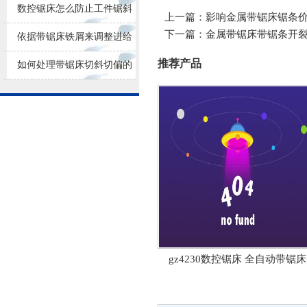
损耗
数控锯床怎么防止工件锯斜
上一篇：
影响金属带锯床锯条
下一篇：
金属带锯床带锯条开
依据带锯床铁屑来调整进给
推荐产品
量大小
如何处理带锯床切斜切偏的
问题？
gz4230数控锯床 全自动带锯床