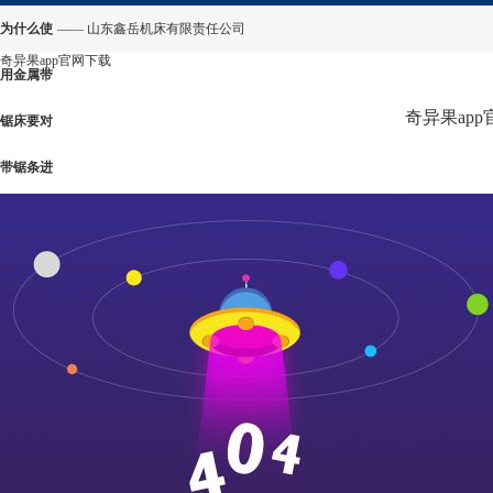
为什么使
—— 山东鑫岳机床有限责任公司
奇异果app官网下载
用金属带
奇异果ap
锯床要对
带锯条进
行磨合-奇
异果app
官网下载