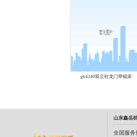
gb4240双立柱龙门带锯床
山东鑫岳
全国服务