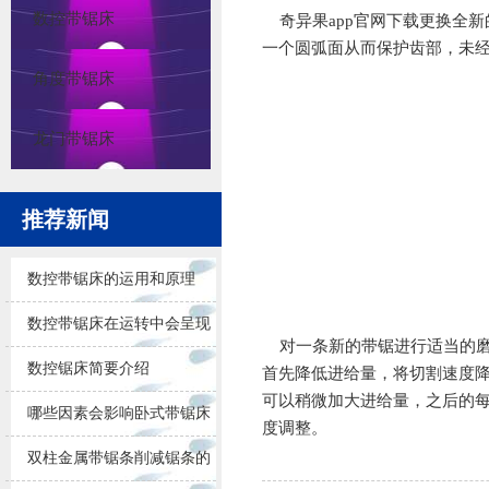
数控带锯床
奇异果app官网下载
更换全新
一个圆弧面从而保护齿部，未
角度带锯床
龙门带锯床
推荐新闻
数控带锯床的运用和原理
数控带锯床在运转中会呈现
对一条新的带锯进行适当的磨
的问题
数控锯床简要介绍
首先降低进给量，将切割速度降
可以稍微加大进给量，之后的
哪些因素会影响卧式带锯床
度调整。
锯削的效果
双柱金属带锯条削减锯条的