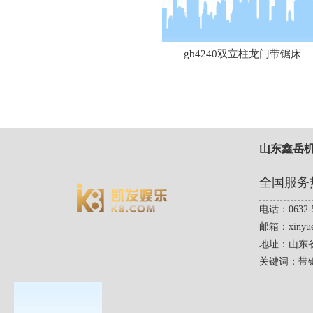
gb4240双立柱龙门带锯床
山东鑫岳
全国服务
电话：0632-5
邮箱：
xinyu
地址：山东
关键词：带