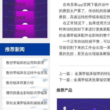
数控带锯床
在
奇异果app官网下载
作业中
的磨损太严重了。传动轮的前
磨损，高速运转的带锯条稳定
角度带锯床
在正常情况下，如果使用方法
时将动轮拆卸下来进行更换新
龙门带锯床
的金属带锯床配件会影响到整
一个正常的动轮很平整，可以
导致切割下来的工件会出现一
推荐新闻
重的负担，甚至会出现锯条断
数控带锯床的运用和原理
数控带锯床在运转中会呈现
上一篇：
金属带锯床锯带的特
下一篇：
金属带锯床批量锯切
的问题
数控锯床简要介绍
推荐产品
哪些因素会影响卧式带锯床
锯削的效果
双柱金属带锯条削减锯条的