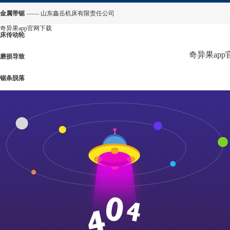
金属带锯
—— 山东鑫岳机床有限责任公司
奇异果app官网下载
床传动轮
奇异果ap
磨损导致
锯条脱落
的问题分
析-奇异果
app官网
下载