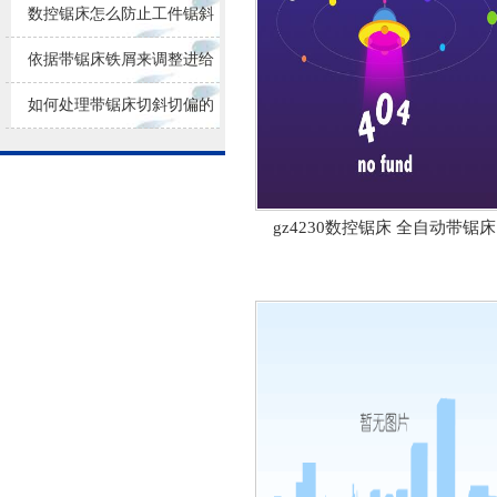
损耗
数控锯床怎么防止工件锯斜
依据带锯床铁屑来调整进给
量大小
如何处理带锯床切斜切偏的
问题？
gz4230数控锯床 全自动带锯床