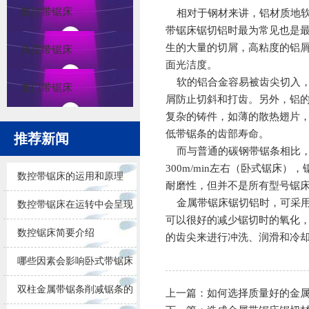
数控带锯床
相对于钢材来讲，铝材质地软
带锯床锯切铝时最为常见也是
生的大量的切屑，高粘度的铝
角度带锯床
面光洁度。
软的铝合金容易被齿尖切入，所
龙门带锯床
屑防止切斜和打齿。另外，铝的
复杂的铸件，如薄的散热翅片，
低带锯条的齿部寿命。
推荐新闻
而与普通的碳钢带锯条相比，双
300m/min左右（卧式锯床）
数控带锯床的运用和原理
耐磨性，但并不是所有型号锯
金属带锯床锯切铝时，可采用
数控带锯床在运转中会呈现
可以很好的减少锯切时的氧化
的问题
数控锯床简要介绍
的齿尖来进行冲洗、润滑和冷
哪些因素会影响卧式带锯床
锯削的效果
双柱金属带锯条削减锯条的
上一篇：
如何选择质量好的金