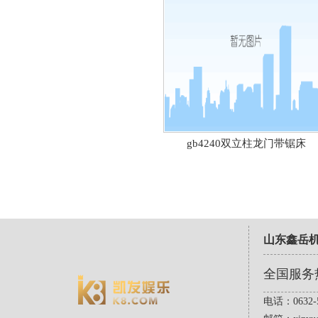
gb4240双立柱龙门带锯床
山东鑫岳
全国服务
电话：0632-5