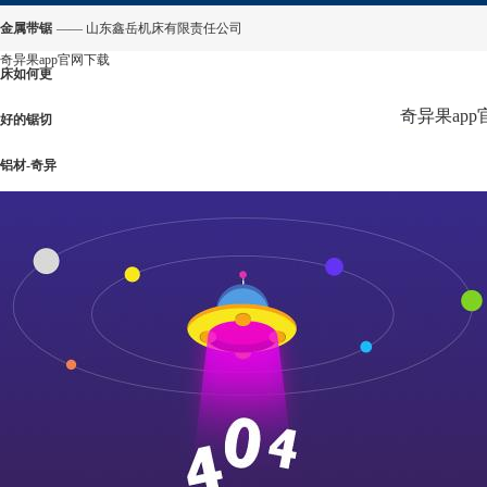
金属带锯
—— 山东鑫岳机床有限责任公司
奇异果app官网下载
床如何更
奇异果ap
好的锯切
铝材-奇异
果app官
网下载