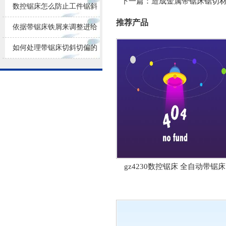
下一篇：
造成金属带锯床锯切
损耗
数控锯床怎么防止工件锯斜
推荐产品
依据带锯床铁屑来调整进给
量大小
如何处理带锯床切斜切偏的
问题？
gz4230数控锯床 全自动带锯床