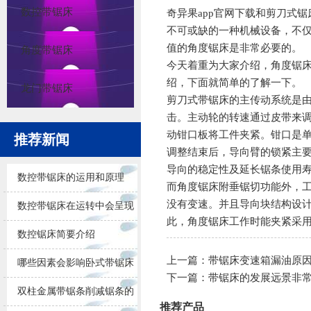
数控带锯床
奇异果app官网下载
和剪刀式锯
不可或缺的一种机械设备，不
值的角度锯床是非常必要的。
角度带锯床
今天着重为大家介绍，角度锯
绍，下面就简单的了解一下。
龙门带锯床
剪刀式带锯床的主传动系统是
击。主动轮的转速通过皮带来
动钳口板将工件夹紧。钳口是
推荐新闻
调整结束后，导向臂的锁紧主
导向的稳定性及延长锯条使用
数控带锯床的运用和原理
而角度锯床附垂锯切功能外，工
没有变速。并且导向块结构设
数控带锯床在运转中会呈现
此，角度锯床工作时能夹紧采
的问题
数控锯床简要介绍
上一篇：
带锯床变速箱漏油原
哪些因素会影响卧式带锯床
下一篇：
带锯床的发展远景非
锯削的效果
双柱金属带锯条削减锯条的
推荐产品