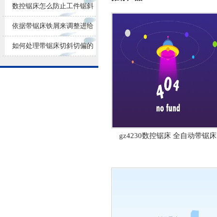
损耗
数控锯床怎么防止工件锯斜
依据带锯床铁屑来调整进给
量大小
如何处理带锯床切斜切偏的
问题？
gz4230数控锯床 全自动带锯床