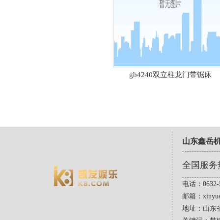
gb4240双立柱龙门带锯床
山东鑫岳
全国服务
电话：0632-5
邮箱：
xinyu
地址：山东