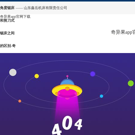
角度锯床
—— 山东鑫岳机床有限责任公司
奇异果app官网下载
和剪刀式
奇异果ap
锯床之间
的区别-奇
异果app
官网下载