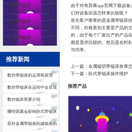
数控带锯床
由于对
奇异果app官网下载
设备
们对设备应该怎样来比较呢？
首先客户垂青的是金属带锯床
角度带锯床
不同，价格差别主要是产品的
的，由于每个厂家出产的产品
龙门带锯床
都是需求比较的。然后是在时
与功率。
推荐新闻
上一篇：
金属锯切带锯床效果
下一篇：
卧式带锯床操作维护
数控带锯床的运用和原理
推荐产品
数控带锯床在运转中会呈现
的问题
数控锯床简要介绍
哪些因素会影响卧式带锯床
锯削的效果
双柱金属带锯条削减锯条的