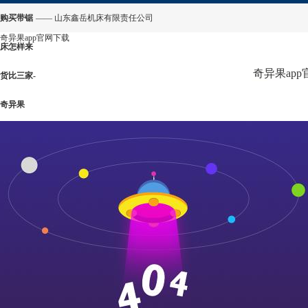
购买带锯
—— 山东鑫岳机床有限责任公司
奇异果app官网下载
床怎样来
奇异果ap
货比三家-
奇异果
app官网
下载