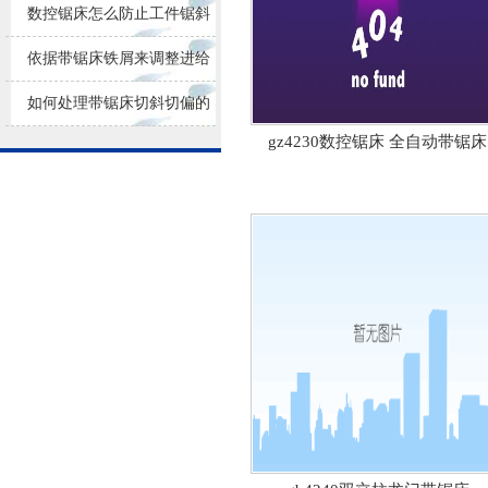
损耗
数控锯床怎么防止工件锯斜
依据带锯床铁屑来调整进给
量大小
如何处理带锯床切斜切偏的
gz4230数控锯床 全自动带锯床
问题？