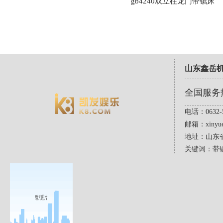
gb4240双立柱龙门带锯床
山东鑫岳
全国服务
电话：0632-5
邮箱：
xinyu
地址：山东
关键词：带