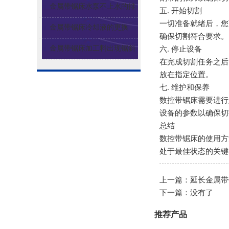
解析
金属带锯床水泵不上水的排
五. 开始切割
一切准备就绪后，您
除方法
金属带锯床冷却液的更换
确保切割符合要求。
金属带锯床加工料出现锯斜
六. 停止设备
在完成切割任务之后
放在指定位置。
七. 维护和保养
数控带锯床需要进行
设备的参数以确保切
总结
数控带锯床的使用方
处于最佳状态的关键
上一篇：
延长金属带
下一篇：没有了
推荐产品