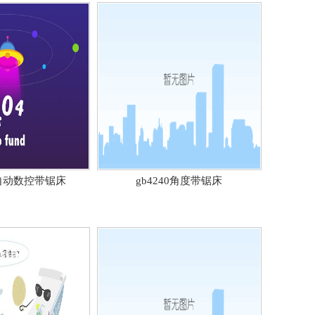
全自动数控带锯床
gb4240角度带锯床