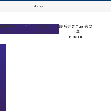
-
-
-
sitemap
新闻中心
服务承诺
联系奇异果app官网
下载
news
service
contact us