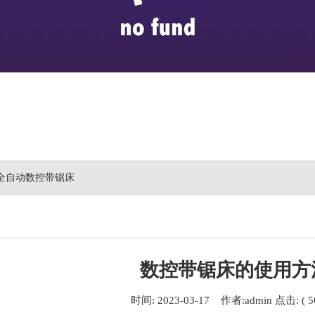
230全自动数控带锯床
数控带锯床的使用方
时间: 2023-03-17 作者:admin 点击: ( 5