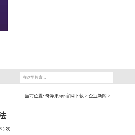
当前位置:
奇异果app官网下载
>
企业新闻
>
法
6 ) 次