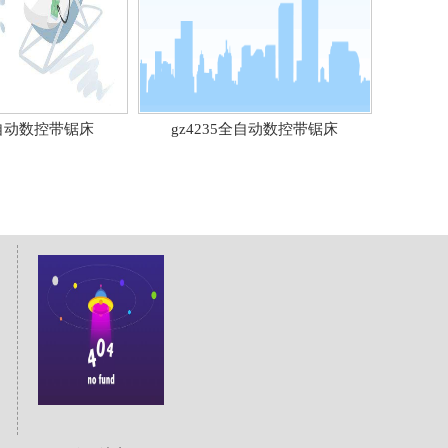
全自动数控带锯床
gz4235全自动数控带锯床