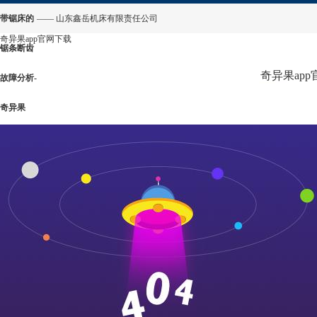
带锯床的
—— 山东鑫岳机床有限责任公司
奇异果app官网下载
锯条断齿
奇异果ap
故障分析-
奇异果
app官网
下载