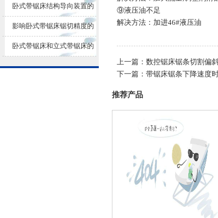
原因
卧式带锯床结构导向装置的
⑨液压油不足
解决方法：加进46#液压油
重要作用
影响卧式带锯床锯切精度的
因素
卧式带锯床和立式带锯床的
上一篇：
数控锯床锯条切割偏
对比不同
下一篇：
带锯床锯条下降速度
推荐产品