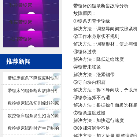
数控带锯床
带锯床的锯条断齿故障分析
故障原因：
①锯条刃背卡轮缘
角度带锯床
解决方法：调整导向架或涨紧
②工作本身形状不规则
龙门带锯床
解决方法：调整形材，使之与
③锯床过载
解决方法：降低进给速度
推荐新闻
④锯带未涨紧
解决方法：涨紧锯带
带锯床锯条下降速度时快时
⑤导向块内积屑
解决方法：拆下导向块，予以
慢怎么办
带锯床的锯条断齿故障分析
⑥锯条选择不合适
数控锯床锯条切割偏斜的原
解决方法：根据操作面板选择
⑦锯条速度过慢
因
数控锯床锯条发生抱齿的原
解决方法：加快运行速度
因
⑧冷却液润滑不足
数控锯床锯削时产生异响的
解决方法：加大流量,调整润滑